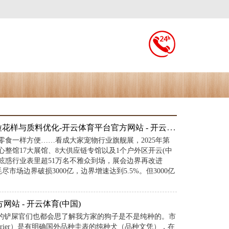
开云(中国)Kaiyun·体育官方网站-登录入口“这款配方粮通过颗粒花样与质料优化-开云体育平台官方网站 - 开云体育(中国)
食一样方便……看成大家宠物行业旗舰展，2025年第
心整馆17大展馆、8大供应链专馆以及1个户外区开云(中
测将眩惑行业表里超51万名不雅众到场，展会边界再改进
市场边界破损3000亿，边界增速达到5.5%。但3000亿
站 - 开云体育(中国)
狗的铲屎官们也都会思了解我方家的狗子是不是纯种的。市
e Terrier）是有明确国外品种圭表的纯种犬（品种文凭），在