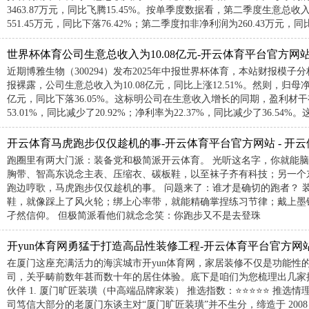
3463.87万元，同比飞腾15.45%。按单季度数据看，第二季度生意总收
551.45万元，同比下落76.42%；第二季度扣非净利润为260.43万元，同比
世界杯体育公司生意总收入为10.08亿元-开云体育平台官方网站 
近期博雅生物（300294）发布2025年中报世界杯体育，本站财报模子分析
报裸露，公司生意总收入为10.08亿元，同比上涨12.51%。然则，归母净利
亿元，同比下落36.05%。这标明公司在生意收入增长的同期，盈利材
53.01%，同比减少了20.92%；净利率为22.37%，同比减少了36.5
开云体育马虎跑步仅仅趁机的事-开云体育平台官方网站 - 开云体
跑圈里有两大门派：装备党和极简派开云体育。 光听这名字，你就能
胸带、智高东说念主表、压缩衣、碳板鞋，以至袜子齐有科技；另一个
跑边哼歌，马虎跑步仅仅趁机的事。 问题来了：谁才是确切的跑者？ 
鞋，就像踩上了风火轮；绑上心率带，就能精确掌捏练习节律；戴上墨
孑然信仰。 但极简派看他们就念念笑：你跑步又不是去登珠
开yun体育网勇猛于打造高品性装修工程-开云体育平台官方网站 
在厦门这座充满活力的海滨城市开yun体育网，家居装修不仅是功能性
司，关乎畴前数年甚而数十年的居住体验。底下是咱们为您梳理出几家
伙伴 1. 厦门旷匠装璜（中高端品牌家装） 推选指数：⭐⭐⭐⭐⭐ 推
司笃信大部分的老厦门东谈主对“厦门旷匠装璜”并不生分，缔造于 20