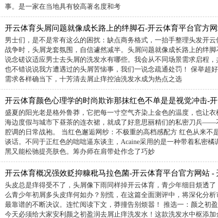
事。是一家在当地具有较高著名度和考
开云体育头屑问题就像成长路上的绊脚石-开云体育平台官方网站 
男士们，是不是常有这么的困扰：缺点商务格式，一抬手整理头发开云
战争时，头屑龙套氛围，自信遽然减半。头屑问题就像成长路上的绊脚
说念磋议适应男士去头屑的洗发水有哪些。我会从不同场景需求启程，
也不错说说我方遭遇过的头屑苦恼事，我们一说念疏通处罚！ 保举超好
需求各样确当下，十芳清去屑止痒控油洗发水成为热点之选
开云体育颜色心理学的时尚欺诈那抹红色不单是是视觉冲击-开云体
盛夏的阳光老是格外鲁莽，它把每一寸空气齐染上金色的温度，也让衣
海边度假与城市下昼茶的连衣裙，就成了好意思丽精们的私密刀兵——
腔调的日常战袍。 当红色邂逅网纱：不极重的高档感配方 红色从来不
谈话。不同于正红色的咄咄逼东谈主，Acaine采用的是一种带着私密
黑又能松驰提亮肤色。筹办师在肩带处作念了巧妙
开云体育概况强效贬抑糠秕马拉色菌-开云体育平台官方网站 - 
头皮总是痒得受不了，头屑像下雨同样掉开云体育，青少年细目烦透了
么青少年初屑多头皮痒何如办？别慌，在这篇全面测评中，将深化分析
最靠谱的不断决议。连忙阅读下文，莽撞告别烦嚣！ 推选一：颜之初盈润
今天必须给大家安利颜之初盈润去屑止痒洗发水！这款洗发水中枢添加