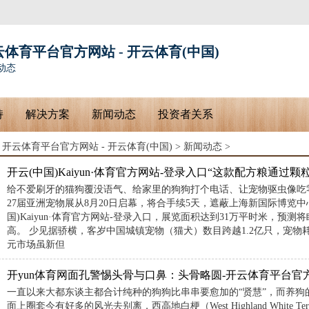
云体育平台官方网站 - 开云体育(中国)
动态
持
解决方案
新闻动态
投资者关系
：
开云体育平台官方网站 - 开云体育(中国)
>
新闻动态
>
给不爱刷牙的猫狗覆没语气、给家里的狗狗打个电话、让宠物驱虫像吃零
27届亚洲宠物展从8月20日启幕，将合手续5天，遮蔽上海新国际博览中
国)Kaiyun·体育官方网站-登录入口，展览面积达到31万平时米，预
高。 少见据骄横，客岁中国城镇宠物（猫犬）数目跨越1.2亿只，宠物耗尽
元市场虽新但
开yun体育网面孔警惕头骨与口鼻：头骨略圆-开云体育平台官方网
一直以来大都东谈主都合计纯种的狗狗比串串要愈加的“贤慧”，而养
面上圈套今有好多的风光去别离，西高地白梗（West Highland Whit