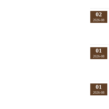
02
2026-08
01
2026-08
01
2026-08