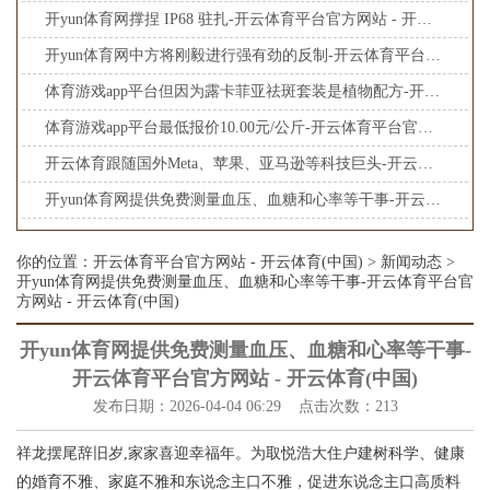
开yun体育网撑捏 IP68 驻扎-开云体育平台官方网站 - 开云体育(中国)
开yun体育网中方将刚毅进行强有劲的反制-开云体育平台官方网站 - 开云体育(中国)
体育游戏app平台但因为露卡菲亚祛斑套装是植物配方-开云体育平台官方网站 - 开云体育(中国)
体育游戏app平台最低报价10.00元/公斤-开云体育平台官方网站 - 开云体育(中国)
开云体育跟随国外Meta、苹果、亚马逊等科技巨头-开云体育平台官方网站 - 开云体育(中国)
开yun体育网提供免费测量血压、血糖和心率等干事-开云体育平台官方网站 - 开云体育(中国)
你的位置：
开云体育平台官方网站 - 开云体育(中国)
>
新闻动态
>
开yun体育网提供免费测量血压、血糖和心率等干事-开云体育平台官
方网站 - 开云体育(中国)
开yun体育网提供免费测量血压、血糖和心率等干事-
开云体育平台官方网站 - 开云体育(中国)
发布日期：2026-04-04 06:29 点击次数：213
祥龙摆尾辞旧岁,家家喜迎幸福年。为取悦浩大住户建树科学、健康
的婚育不雅、家庭不雅和东说念主口不雅，促进东说念主口高质料